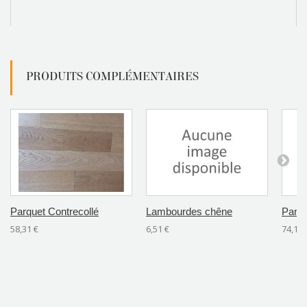
PRODUITS COMPLÉMENTAIRES
Parquet Contrecollé
Lambourdes chêne
Parqu
58,31 €
6,51 €
74,11 