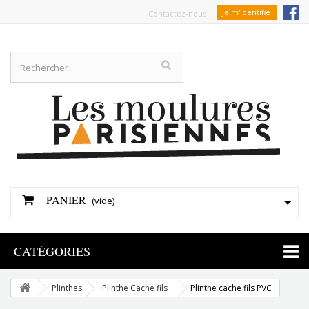
Je m'identifie
Contactez-nous
PANIER
(vide)
CATÉGORIES
Plinthes
Plinthe Cache fils
Plinthe cache fils PVC