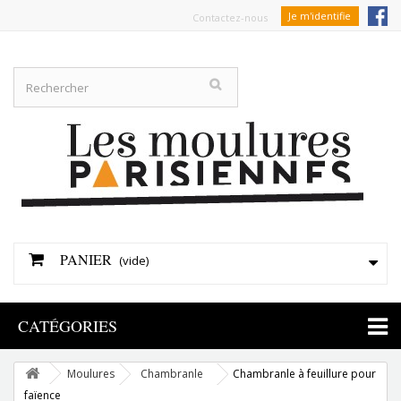
Je m'identifie
Contactez-nous
PANIER
(vide)
CATÉGORIES
Moulures
Chambranle
Chambranle à feuillure pour
faïence