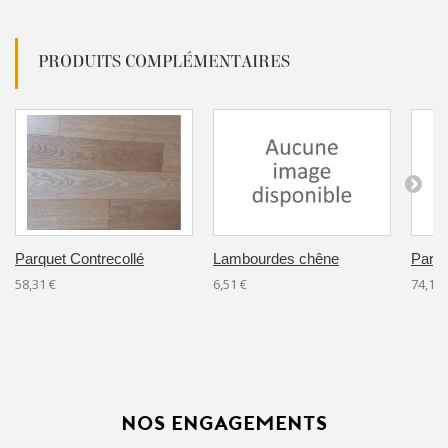
PRODUITS COMPLÉMENTAIRES
Parquet Contrecollé
Lambourdes chêne
Parqu
58,31 €
6,51 €
74,11 
NOS ENGAGEMENTS