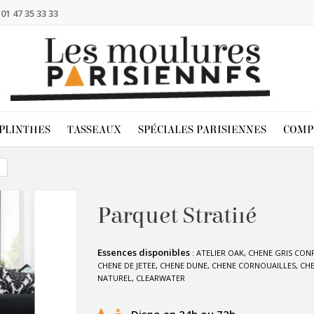
:
01 47 35 33 33
PLINTHES
TASSEAUX
SPÉCIALES PARISIENNES
COMP
Parquet Stratifié
Essences disponibles
: ATELIER OAK, CHENE GRIS CON
CHENE DE JETEE, CHENE DUNE, CHENE CORNOUAILLES, CH
NATUREL, CLEARWATER
Dispo en 24h ou 72h