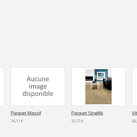
Parquet Massif
Parquet Stratifié
Vit
74,11 €
32,72 €
68