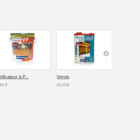
rificateur à P...
Vernis
Colle Vinyl
,81 €
35,59 €
11,82 €