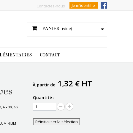
Je m'identifie
Contactez-nous
PANIER
(vide)
LÉMENTAIRES
CONTACT
1,32 € HT
À partir de
ives
Quantité :
0, 6 x 30, 6 x
Réinitialiser la sélection
ALUMINIUM